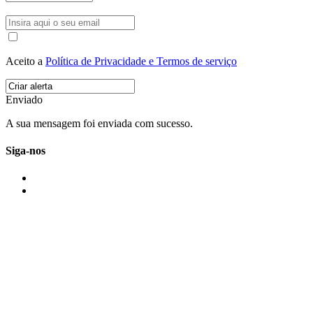
Aceito a
Política de Privacidade e Termos de serviço
Enviado
A sua mensagem foi enviada com sucesso.
Siga-nos
IMONOVO EM 2 PALAVRAS
A imonovo é uma marca de MAJBI Lda. É uma agência imobiliária em Po
ou profissionais em Portugal.