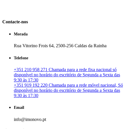
em Portugal. especializada no mercado imobiliário português, apoia
os seus clientes que pretendam adquirir ou investir em imóveis
particulares ou profissionais em Portugal.
Contacte-nos
Morada
Rua Vitorino Frois 64, 2500-256 Caldas da Rainha
Telefone
+351 210 958 271 Chamada para a rede fixa nacional só
disponível no horário do escritório de Segunda a Sexta das
9:30 às 17:30
+351 919 192 220 Chamada para a rede móvel nacional, Só
disponível no horário do escritório de Segunda a Sexta das
9:30 às 17:30
Email
info@imonovo.pt