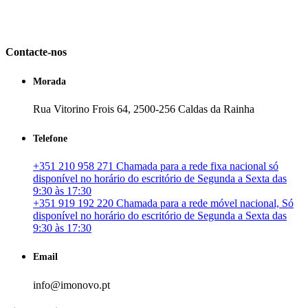
em Portugal. especializada no mercado imobiliário português, apoia
os seus clientes que pretendam adquirir ou investir em imóveis
particulares ou profissionais em Portugal.
Contacte-nos
Morada
Rua Vitorino Frois 64, 2500-256 Caldas da Rainha
Telefone
+351 210 958 271 Chamada para a rede fixa nacional só
disponível no horário do escritório de Segunda a Sexta das
9:30 às 17:30
+351 919 192 220 Chamada para a rede móvel nacional, Só
disponível no horário do escritório de Segunda a Sexta das
9:30 às 17:30
Email
info@imonovo.pt