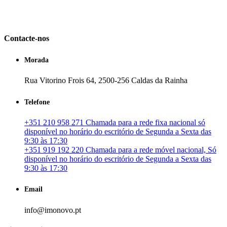
em Portugal. especializada no mercado imobiliário português, apoia
os seus clientes que pretendam adquirir ou investir em imóveis
particulares ou profissionais em Portugal.
Contacte-nos
Morada
Rua Vitorino Frois 64, 2500-256 Caldas da Rainha
Telefone
+351 210 958 271 Chamada para a rede fixa nacional só
disponível no horário do escritório de Segunda a Sexta das
9:30 às 17:30
+351 919 192 220 Chamada para a rede móvel nacional, Só
disponível no horário do escritório de Segunda a Sexta das
9:30 às 17:30
Email
info@imonovo.pt