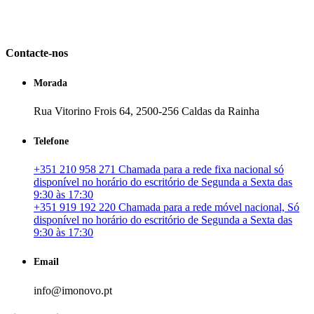
em Portugal. especializada no mercado imobiliário português, apoia
os seus clientes que pretendam adquirir ou investir em imóveis
particulares ou profissionais em Portugal.
Contacte-nos
Morada
Rua Vitorino Frois 64, 2500-256 Caldas da Rainha
Telefone
+351 210 958 271 Chamada para a rede fixa nacional só
disponível no horário do escritório de Segunda a Sexta das
9:30 às 17:30
+351 919 192 220 Chamada para a rede móvel nacional, Só
disponível no horário do escritório de Segunda a Sexta das
9:30 às 17:30
Email
info@imonovo.pt