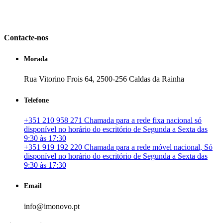
em Portugal. especializada no mercado imobiliário português, apoia
os seus clientes que pretendam adquirir ou investir em imóveis
particulares ou profissionais em Portugal.
Contacte-nos
Morada
Rua Vitorino Frois 64, 2500-256 Caldas da Rainha
Telefone
+351 210 958 271 Chamada para a rede fixa nacional só
disponível no horário do escritório de Segunda a Sexta das
9:30 às 17:30
+351 919 192 220 Chamada para a rede móvel nacional, Só
disponível no horário do escritório de Segunda a Sexta das
9:30 às 17:30
Email
info@imonovo.pt