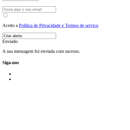
Aceito a
Política de Privacidade e Termos de serviço
Enviado
A sua mensagem foi enviada com sucesso.
Siga-nos
IMONOVO EM 2 PALAVRAS
A imonovo é uma marca de MAJBI Lda. É uma agência imobiliária em Po
ou profissionais em Portugal.