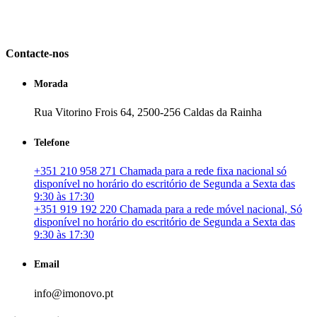
em Portugal. especializada no mercado imobiliário português, apoia
os seus clientes que pretendam adquirir ou investir em imóveis
particulares ou profissionais em Portugal.
Contacte-nos
Morada
Rua Vitorino Frois 64, 2500-256 Caldas da Rainha
Telefone
+351 210 958 271 Chamada para a rede fixa nacional só
disponível no horário do escritório de Segunda a Sexta das
9:30 às 17:30
+351 919 192 220 Chamada para a rede móvel nacional, Só
disponível no horário do escritório de Segunda a Sexta das
9:30 às 17:30
Email
info@imonovo.pt