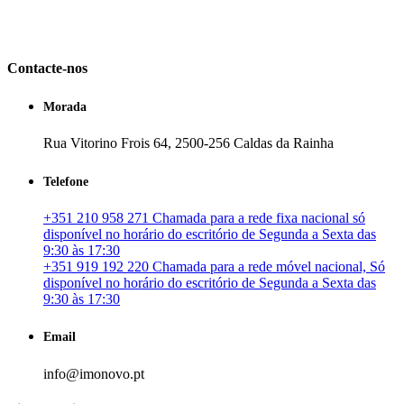
em Portugal. especializada no mercado imobiliário português, apoia
os seus clientes que pretendam adquirir ou investir em imóveis
particulares ou profissionais em Portugal.
Contacte-nos
Morada
Rua Vitorino Frois 64, 2500-256 Caldas da Rainha
Telefone
+351 210 958 271 Chamada para a rede fixa nacional só
disponível no horário do escritório de Segunda a Sexta das
9:30 às 17:30
+351 919 192 220 Chamada para a rede móvel nacional, Só
disponível no horário do escritório de Segunda a Sexta das
9:30 às 17:30
Email
info@imonovo.pt