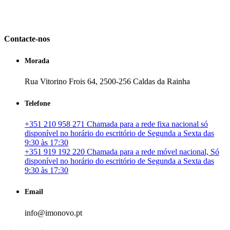
em Portugal. especializada no mercado imobiliário português, apoia
os seus clientes que pretendam adquirir ou investir em imóveis
particulares ou profissionais em Portugal.
Contacte-nos
Morada
Rua Vitorino Frois 64, 2500-256 Caldas da Rainha
Telefone
+351 210 958 271 Chamada para a rede fixa nacional só
disponível no horário do escritório de Segunda a Sexta das
9:30 às 17:30
+351 919 192 220 Chamada para a rede móvel nacional, Só
disponível no horário do escritório de Segunda a Sexta das
9:30 às 17:30
Email
info@imonovo.pt