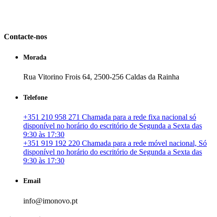
em Portugal. especializada no mercado imobiliário português, apoia
os seus clientes que pretendam adquirir ou investir em imóveis
particulares ou profissionais em Portugal.
Contacte-nos
Morada
Rua Vitorino Frois 64, 2500-256 Caldas da Rainha
Telefone
+351 210 958 271 Chamada para a rede fixa nacional só
disponível no horário do escritório de Segunda a Sexta das
9:30 às 17:30
+351 919 192 220 Chamada para a rede móvel nacional, Só
disponível no horário do escritório de Segunda a Sexta das
9:30 às 17:30
Email
info@imonovo.pt