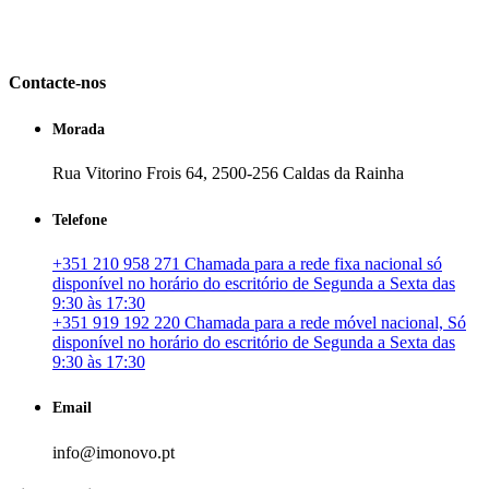
em Portugal. especializada no mercado imobiliário português, apoia
os seus clientes que pretendam adquirir ou investir em imóveis
particulares ou profissionais em Portugal.
Contacte-nos
Morada
Rua Vitorino Frois 64, 2500-256 Caldas da Rainha
Telefone
+351 210 958 271 Chamada para a rede fixa nacional só
disponível no horário do escritório de Segunda a Sexta das
9:30 às 17:30
+351 919 192 220 Chamada para a rede móvel nacional, Só
disponível no horário do escritório de Segunda a Sexta das
9:30 às 17:30
Email
info@imonovo.pt