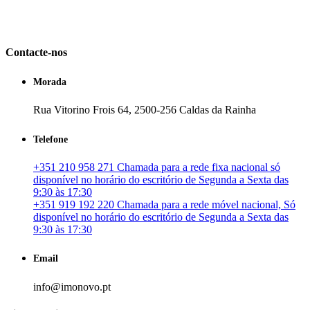
em Portugal. especializada no mercado imobiliário português, apoia
os seus clientes que pretendam adquirir ou investir em imóveis
particulares ou profissionais em Portugal.
Contacte-nos
Morada
Rua Vitorino Frois 64, 2500-256 Caldas da Rainha
Telefone
+351 210 958 271 Chamada para a rede fixa nacional só
disponível no horário do escritório de Segunda a Sexta das
9:30 às 17:30
+351 919 192 220 Chamada para a rede móvel nacional, Só
disponível no horário do escritório de Segunda a Sexta das
9:30 às 17:30
Email
info@imonovo.pt