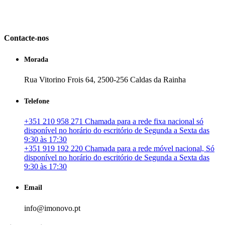
em Portugal. especializada no mercado imobiliário português, apoia
os seus clientes que pretendam adquirir ou investir em imóveis
particulares ou profissionais em Portugal.
Contacte-nos
Morada
Rua Vitorino Frois 64, 2500-256 Caldas da Rainha
Telefone
+351 210 958 271 Chamada para a rede fixa nacional só
disponível no horário do escritório de Segunda a Sexta das
9:30 às 17:30
+351 919 192 220 Chamada para a rede móvel nacional, Só
disponível no horário do escritório de Segunda a Sexta das
9:30 às 17:30
Email
info@imonovo.pt