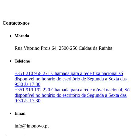
em Portugal. especializada no mercado imobiliário português, apoia
os seus clientes que pretendam adquirir ou investir em imóveis
particulares ou profissionais em Portugal.
Contacte-nos
Morada
Rua Vitorino Frois 64, 2500-256 Caldas da Rainha
Telefone
+351 210 958 271 Chamada para a rede fixa nacional só
disponível no horário do escritório de Segunda a Sexta das
9:30 às 17:30
+351 919 192 220 Chamada para a rede móvel nacional, Só
disponível no horário do escritório de Segunda a Sexta das
9:30 às 17:30
Email
info@imonovo.pt