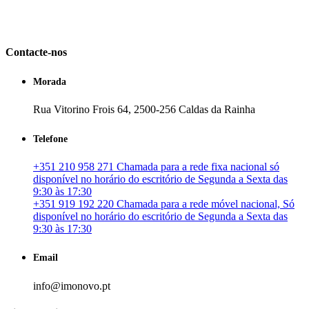
em Portugal. especializada no mercado imobiliário português, apoia
os seus clientes que pretendam adquirir ou investir em imóveis
particulares ou profissionais em Portugal.
Contacte-nos
Morada
Rua Vitorino Frois 64, 2500-256 Caldas da Rainha
Telefone
+351 210 958 271 Chamada para a rede fixa nacional só
disponível no horário do escritório de Segunda a Sexta das
9:30 às 17:30
+351 919 192 220 Chamada para a rede móvel nacional, Só
disponível no horário do escritório de Segunda a Sexta das
9:30 às 17:30
Email
info@imonovo.pt