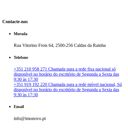
em Portugal. especializada no mercado imobiliário português, apoia
os seus clientes que pretendam adquirir ou investir em imóveis
particulares ou profissionais em Portugal.
Contacte-nos
Morada
Rua Vitorino Frois 64, 2500-256 Caldas da Rainha
Telefone
+351 210 958 271 Chamada para a rede fixa nacional só
disponível no horário do escritório de Segunda a Sexta das
9:30 às 17:30
+351 919 192 220 Chamada para a rede móvel nacional, Só
disponível no horário do escritório de Segunda a Sexta das
9:30 às 17:30
Email
info@imonovo.pt