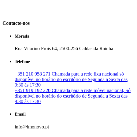
em Portugal. especializada no mercado imobiliário português, apoia
os seus clientes que pretendam adquirir ou investir em imóveis
particulares ou profissionais em Portugal.
Contacte-nos
Morada
Rua Vitorino Frois 64, 2500-256 Caldas da Rainha
Telefone
+351 210 958 271 Chamada para a rede fixa nacional só
disponível no horário do escritório de Segunda a Sexta das
9:30 às 17:30
+351 919 192 220 Chamada para a rede móvel nacional, Só
disponível no horário do escritório de Segunda a Sexta das
9:30 às 17:30
Email
info@imonovo.pt