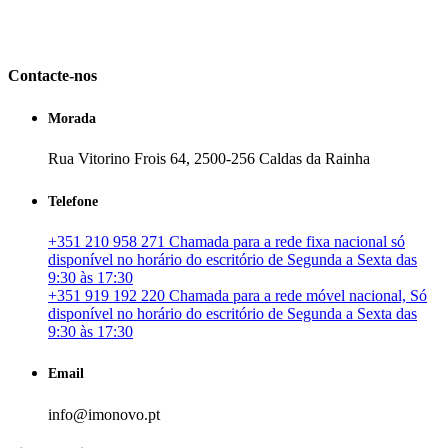
em Portugal. especializada no mercado imobiliário português, apoia
os seus clientes que pretendam adquirir ou investir em imóveis
particulares ou profissionais em Portugal.
Contacte-nos
Morada
Rua Vitorino Frois 64, 2500-256 Caldas da Rainha
Telefone
+351 210 958 271 Chamada para a rede fixa nacional só
disponível no horário do escritório de Segunda a Sexta das
9:30 às 17:30
+351 919 192 220 Chamada para a rede móvel nacional, Só
disponível no horário do escritório de Segunda a Sexta das
9:30 às 17:30
Email
info@imonovo.pt