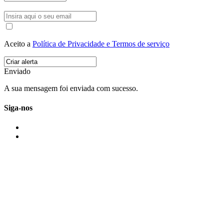
Aceito a
Política de Privacidade e Termos de serviço
Enviado
A sua mensagem foi enviada com sucesso.
Siga-nos
IMONOVO EM 2 PALAVRAS
A imonovo é uma marca de MAJBI Lda. É uma agência imobiliária em Po
ou profissionais em Portugal.