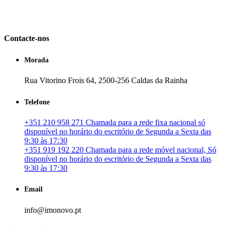
em Portugal. especializada no mercado imobiliário português, apoia
os seus clientes que pretendam adquirir ou investir em imóveis
particulares ou profissionais em Portugal.
Contacte-nos
Morada
Rua Vitorino Frois 64, 2500-256 Caldas da Rainha
Telefone
+351 210 958 271 Chamada para a rede fixa nacional só
disponível no horário do escritório de Segunda a Sexta das
9:30 às 17:30
+351 919 192 220 Chamada para a rede móvel nacional, Só
disponível no horário do escritório de Segunda a Sexta das
9:30 às 17:30
Email
info@imonovo.pt