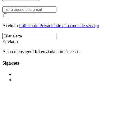
Aceito a
Política de Privacidade e Termos de serviço
Enviado
A sua mensagem foi enviada com sucesso.
Siga-nos
IMONOVO EM 2 PALAVRAS
A imonovo é uma marca de MAJBI Lda. É uma agência imobiliária em Po
ou profissionais em Portugal.