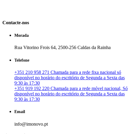
em Portugal. especializada no mercado imobiliário português, apoia
os seus clientes que pretendam adquirir ou investir em imóveis
particulares ou profissionais em Portugal.
Contacte-nos
Morada
Rua Vitorino Frois 64, 2500-256 Caldas da Rainha
Telefone
+351 210 958 271 Chamada para a rede fixa nacional só
disponível no horário do escritório de Segunda a Sexta das
9:30 às 17:30
+351 919 192 220 Chamada para a rede móvel nacional, Só
disponível no horário do escritório de Segunda a Sexta das
9:30 às 17:30
Email
info@imonovo.pt