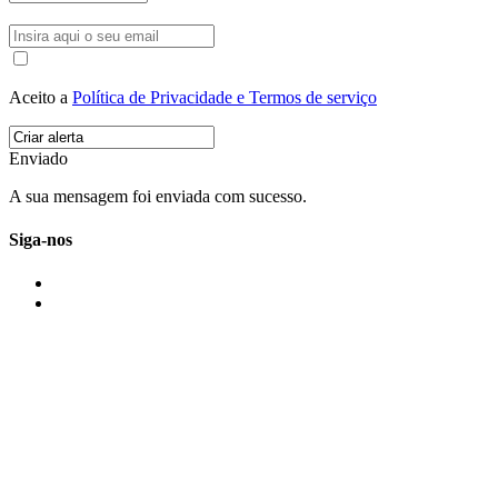
Aceito a
Política de Privacidade e Termos de serviço
Enviado
A sua mensagem foi enviada com sucesso.
Siga-nos
IMONOVO EM 2 PALAVRAS
A imonovo é uma marca de MAJBI Lda. É uma agência imobiliária em Po
ou profissionais em Portugal.