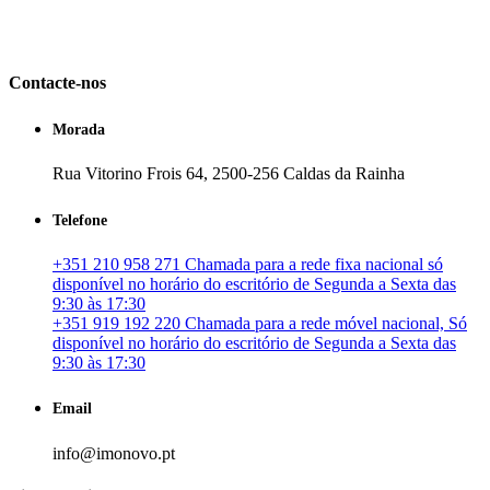
em Portugal. especializada no mercado imobiliário português, apoia
os seus clientes que pretendam adquirir ou investir em imóveis
particulares ou profissionais em Portugal.
Contacte-nos
Morada
Rua Vitorino Frois 64, 2500-256 Caldas da Rainha
Telefone
+351 210 958 271 Chamada para a rede fixa nacional só
disponível no horário do escritório de Segunda a Sexta das
9:30 às 17:30
+351 919 192 220 Chamada para a rede móvel nacional, Só
disponível no horário do escritório de Segunda a Sexta das
9:30 às 17:30
Email
info@imonovo.pt