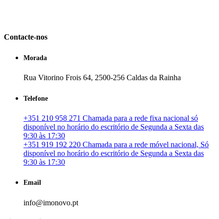
em Portugal. especializada no mercado imobiliário português, apoia
os seus clientes que pretendam adquirir ou investir em imóveis
particulares ou profissionais em Portugal.
Contacte-nos
Morada
Rua Vitorino Frois 64, 2500-256 Caldas da Rainha
Telefone
+351 210 958 271 Chamada para a rede fixa nacional só
disponível no horário do escritório de Segunda a Sexta das
9:30 às 17:30
+351 919 192 220 Chamada para a rede móvel nacional, Só
disponível no horário do escritório de Segunda a Sexta das
9:30 às 17:30
Email
info@imonovo.pt