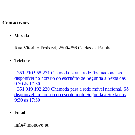
em Portugal. especializada no mercado imobiliário português, apoia
os seus clientes que pretendam adquirir ou investir em imóveis
particulares ou profissionais em Portugal.
Contacte-nos
Morada
Rua Vitorino Frois 64, 2500-256 Caldas da Rainha
Telefone
+351 210 958 271 Chamada para a rede fixa nacional só
disponível no horário do escritório de Segunda a Sexta das
9:30 às 17:30
+351 919 192 220 Chamada para a rede móvel nacional, Só
disponível no horário do escritório de Segunda a Sexta das
9:30 às 17:30
Email
info@imonovo.pt