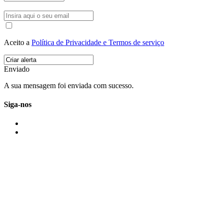
Aceito a
Política de Privacidade e Termos de serviço
Enviado
A sua mensagem foi enviada com sucesso.
Siga-nos
IMONOVO EM 2 PALAVRAS
A imonovo é uma marca de MAJBI Lda. É uma agência imobiliária em Po
ou profissionais em Portugal.