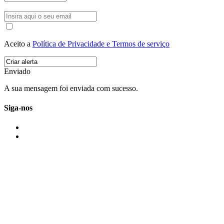
Aceito a
Política de Privacidade e Termos de serviço
Enviado
A sua mensagem foi enviada com sucesso.
Siga-nos
IMONOVO EM 2 PALAVRAS
A imonovo é uma marca de MAJBI Lda. É uma agência imobiliária em Po
ou profissionais em Portugal.