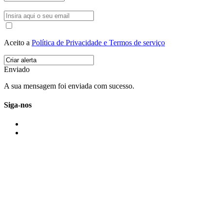
Aceito a
Política de Privacidade e Termos de serviço
Enviado
A sua mensagem foi enviada com sucesso.
Siga-nos
IMONOVO EM 2 PALAVRAS
A imonovo é uma marca de MAJBI Lda. É uma agência imobiliária em Po
ou profissionais em Portugal.