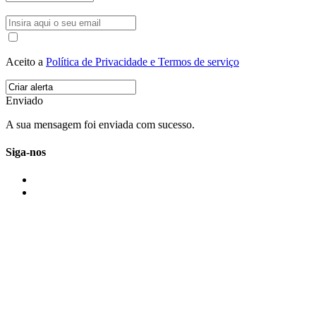
Aceito a
Política de Privacidade e Termos de serviço
Enviado
A sua mensagem foi enviada com sucesso.
Siga-nos
IMONOVO EM 2 PALAVRAS
A imonovo é uma marca de MAJBI Lda. É uma agência imobiliária em Po
ou profissionais em Portugal.