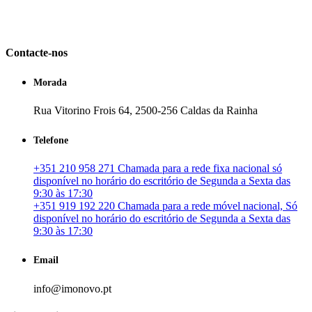
em Portugal. especializada no mercado imobiliário português, apoia
os seus clientes que pretendam adquirir ou investir em imóveis
particulares ou profissionais em Portugal.
Contacte-nos
Morada
Rua Vitorino Frois 64, 2500-256 Caldas da Rainha
Telefone
+351 210 958 271 Chamada para a rede fixa nacional só
disponível no horário do escritório de Segunda a Sexta das
9:30 às 17:30
+351 919 192 220 Chamada para a rede móvel nacional, Só
disponível no horário do escritório de Segunda a Sexta das
9:30 às 17:30
Email
info@imonovo.pt