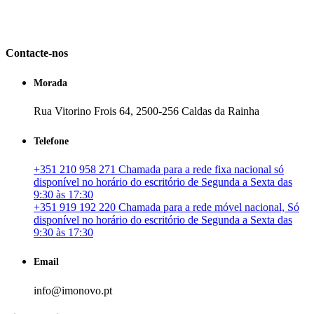
em Portugal. especializada no mercado imobiliário português, apoia
os seus clientes que pretendam adquirir ou investir em imóveis
particulares ou profissionais em Portugal.
Contacte-nos
Morada
Rua Vitorino Frois 64, 2500-256 Caldas da Rainha
Telefone
+351 210 958 271 Chamada para a rede fixa nacional só
disponível no horário do escritório de Segunda a Sexta das
9:30 às 17:30
+351 919 192 220 Chamada para a rede móvel nacional, Só
disponível no horário do escritório de Segunda a Sexta das
9:30 às 17:30
Email
info@imonovo.pt