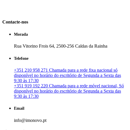
em Portugal. especializada no mercado imobiliário português, apoia
os seus clientes que pretendam adquirir ou investir em imóveis
particulares ou profissionais em Portugal.
Contacte-nos
Morada
Rua Vitorino Frois 64, 2500-256 Caldas da Rainha
Telefone
+351 210 958 271 Chamada para a rede fixa nacional só
disponível no horário do escritório de Segunda a Sexta das
9:30 às 17:30
+351 919 192 220 Chamada para a rede móvel nacional, Só
disponível no horário do escritório de Segunda a Sexta das
9:30 às 17:30
Email
info@imonovo.pt