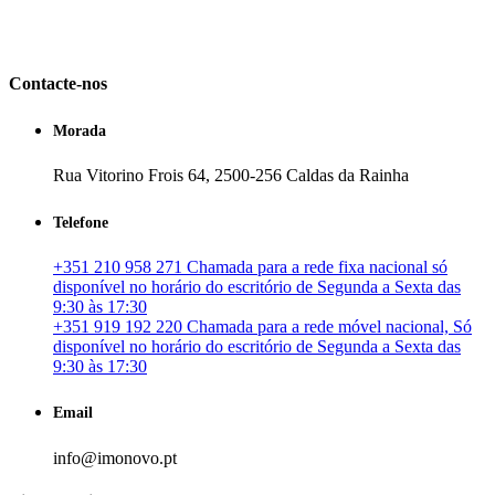
em Portugal. especializada no mercado imobiliário português, apoia
os seus clientes que pretendam adquirir ou investir em imóveis
particulares ou profissionais em Portugal.
Contacte-nos
Morada
Rua Vitorino Frois 64, 2500-256 Caldas da Rainha
Telefone
+351 210 958 271 Chamada para a rede fixa nacional só
disponível no horário do escritório de Segunda a Sexta das
9:30 às 17:30
+351 919 192 220 Chamada para a rede móvel nacional, Só
disponível no horário do escritório de Segunda a Sexta das
9:30 às 17:30
Email
info@imonovo.pt