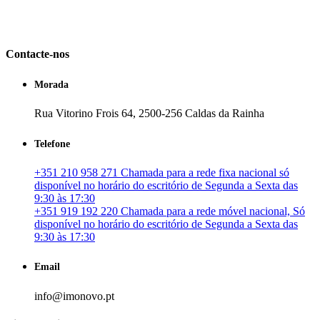
em Portugal. especializada no mercado imobiliário português, apoia
os seus clientes que pretendam adquirir ou investir em imóveis
particulares ou profissionais em Portugal.
Contacte-nos
Morada
Rua Vitorino Frois 64, 2500-256 Caldas da Rainha
Telefone
+351 210 958 271 Chamada para a rede fixa nacional só
disponível no horário do escritório de Segunda a Sexta das
9:30 às 17:30
+351 919 192 220 Chamada para a rede móvel nacional, Só
disponível no horário do escritório de Segunda a Sexta das
9:30 às 17:30
Email
info@imonovo.pt