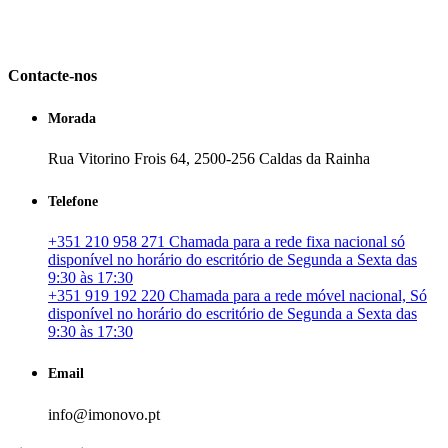
em Portugal. especializada no mercado imobiliário português, apoia
os seus clientes que pretendam adquirir ou investir em imóveis
particulares ou profissionais em Portugal.
Contacte-nos
Morada
Rua Vitorino Frois 64, 2500-256 Caldas da Rainha
Telefone
+351 210 958 271 Chamada para a rede fixa nacional só
disponível no horário do escritório de Segunda a Sexta das
9:30 às 17:30
+351 919 192 220 Chamada para a rede móvel nacional, Só
disponível no horário do escritório de Segunda a Sexta das
9:30 às 17:30
Email
info@imonovo.pt