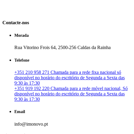
em Portugal. especializada no mercado imobiliário português, apoia
os seus clientes que pretendam adquirir ou investir em imóveis
particulares ou profissionais em Portugal.
Contacte-nos
Morada
Rua Vitorino Frois 64, 2500-256 Caldas da Rainha
Telefone
+351 210 958 271 Chamada para a rede fixa nacional só
disponível no horário do escritório de Segunda a Sexta das
9:30 às 17:30
+351 919 192 220 Chamada para a rede móvel nacional, Só
disponível no horário do escritório de Segunda a Sexta das
9:30 às 17:30
Email
info@imonovo.pt