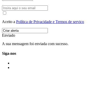
Aceito a
Política de Privacidade e Termos de serviço
Enviado
A sua mensagem foi enviada com sucesso.
Siga-nos
IMONOVO EM 2 PALAVRAS
A imonovo é uma marca de MAJBI Lda. É uma agência imobiliária em Po
ou profissionais em Portugal.