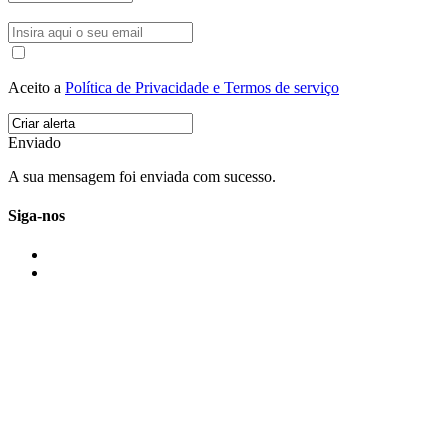
Aceito a
Política de Privacidade e Termos de serviço
Enviado
A sua mensagem foi enviada com sucesso.
Siga-nos
IMONOVO EM 2 PALAVRAS
A imonovo é uma marca de MAJBI Lda. É uma agência imobiliária em Po
ou profissionais em Portugal.