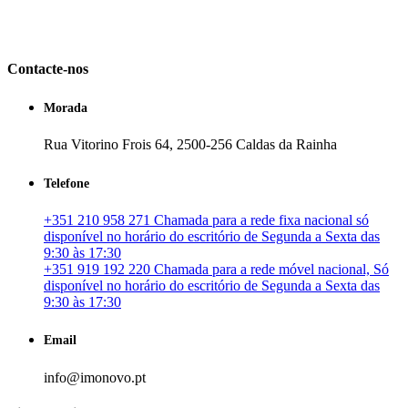
em Portugal. especializada no mercado imobiliário português, apoia
os seus clientes que pretendam adquirir ou investir em imóveis
particulares ou profissionais em Portugal.
Contacte-nos
Morada
Rua Vitorino Frois 64, 2500-256 Caldas da Rainha
Telefone
+351 210 958 271 Chamada para a rede fixa nacional só
disponível no horário do escritório de Segunda a Sexta das
9:30 às 17:30
+351 919 192 220 Chamada para a rede móvel nacional, Só
disponível no horário do escritório de Segunda a Sexta das
9:30 às 17:30
Email
info@imonovo.pt