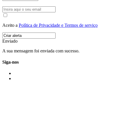
Aceito a
Política de Privacidade e Termos de serviço
Enviado
A sua mensagem foi enviada com sucesso.
Siga-nos
IMONOVO EM 2 PALAVRAS
A imonovo é uma marca de MAJBI Lda. É uma agência imobiliária em Po
ou profissionais em Portugal.