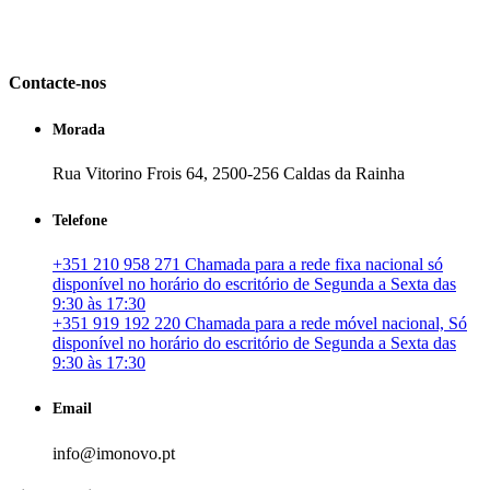
em Portugal. especializada no mercado imobiliário português, apoia
os seus clientes que pretendam adquirir ou investir em imóveis
particulares ou profissionais em Portugal.
Contacte-nos
Morada
Rua Vitorino Frois 64, 2500-256 Caldas da Rainha
Telefone
+351 210 958 271 Chamada para a rede fixa nacional só
disponível no horário do escritório de Segunda a Sexta das
9:30 às 17:30
+351 919 192 220 Chamada para a rede móvel nacional, Só
disponível no horário do escritório de Segunda a Sexta das
9:30 às 17:30
Email
info@imonovo.pt