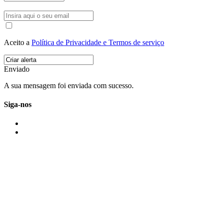
Aceito a
Política de Privacidade e Termos de serviço
Enviado
A sua mensagem foi enviada com sucesso.
Siga-nos
IMONOVO EM 2 PALAVRAS
A imonovo é uma marca de MAJBI Lda. É uma agência imobiliária em Po
ou profissionais em Portugal.