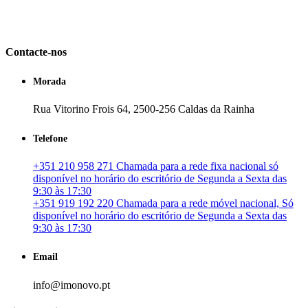
em Portugal. especializada no mercado imobiliário português, apoia
os seus clientes que pretendam adquirir ou investir em imóveis
particulares ou profissionais em Portugal.
Contacte-nos
Morada
Rua Vitorino Frois 64, 2500-256 Caldas da Rainha
Telefone
+351 210 958 271 Chamada para a rede fixa nacional só
disponível no horário do escritório de Segunda a Sexta das
9:30 às 17:30
+351 919 192 220 Chamada para a rede móvel nacional, Só
disponível no horário do escritório de Segunda a Sexta das
9:30 às 17:30
Email
info@imonovo.pt