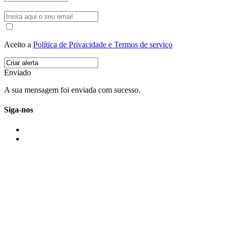
Aceito a
Política de Privacidade e Termos de serviço
Enviado
A sua mensagem foi enviada com sucesso.
Siga-nos
IMONOVO EM 2 PALAVRAS
A imonovo é uma marca de MAJBI Lda. É uma agência imobiliária em Po
ou profissionais em Portugal.