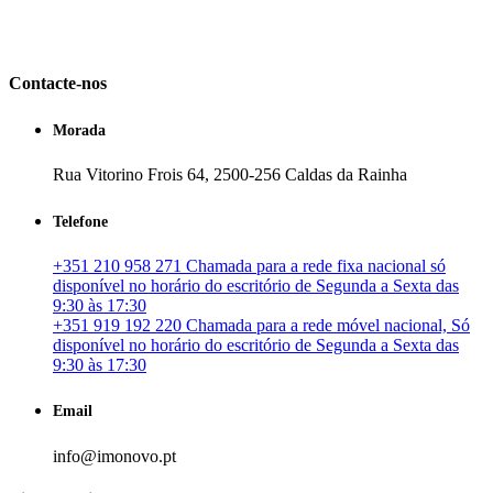
em Portugal. especializada no mercado imobiliário português, apoia
os seus clientes que pretendam adquirir ou investir em imóveis
particulares ou profissionais em Portugal.
Contacte-nos
Morada
Rua Vitorino Frois 64, 2500-256 Caldas da Rainha
Telefone
+351 210 958 271 Chamada para a rede fixa nacional só
disponível no horário do escritório de Segunda a Sexta das
9:30 às 17:30
+351 919 192 220 Chamada para a rede móvel nacional, Só
disponível no horário do escritório de Segunda a Sexta das
9:30 às 17:30
Email
info@imonovo.pt