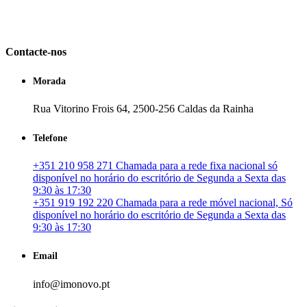
em Portugal. especializada no mercado imobiliário português, apoia
os seus clientes que pretendam adquirir ou investir em imóveis
particulares ou profissionais em Portugal.
Contacte-nos
Morada
Rua Vitorino Frois 64, 2500-256 Caldas da Rainha
Telefone
+351 210 958 271 Chamada para a rede fixa nacional só
disponível no horário do escritório de Segunda a Sexta das
9:30 às 17:30
+351 919 192 220 Chamada para a rede móvel nacional, Só
disponível no horário do escritório de Segunda a Sexta das
9:30 às 17:30
Email
info@imonovo.pt