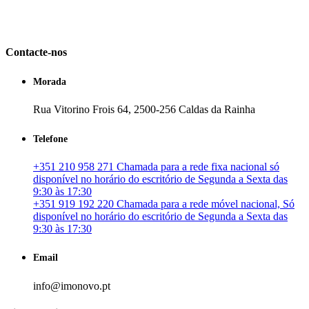
em Portugal. especializada no mercado imobiliário português, apoia
os seus clientes que pretendam adquirir ou investir em imóveis
particulares ou profissionais em Portugal.
Contacte-nos
Morada
Rua Vitorino Frois 64, 2500-256 Caldas da Rainha
Telefone
+351 210 958 271 Chamada para a rede fixa nacional só
disponível no horário do escritório de Segunda a Sexta das
9:30 às 17:30
+351 919 192 220 Chamada para a rede móvel nacional, Só
disponível no horário do escritório de Segunda a Sexta das
9:30 às 17:30
Email
info@imonovo.pt