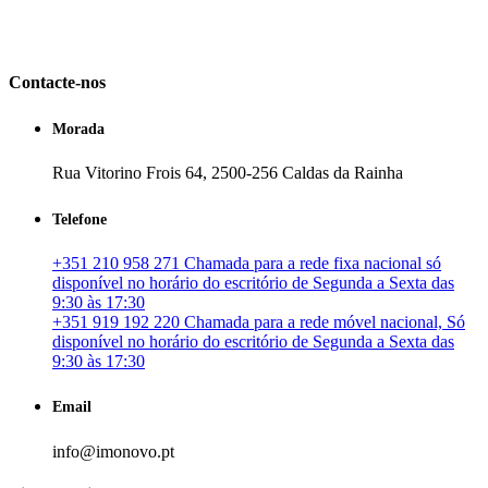
em Portugal. especializada no mercado imobiliário português, apoia
os seus clientes que pretendam adquirir ou investir em imóveis
particulares ou profissionais em Portugal.
Contacte-nos
Morada
Rua Vitorino Frois 64, 2500-256 Caldas da Rainha
Telefone
+351 210 958 271 Chamada para a rede fixa nacional só
disponível no horário do escritório de Segunda a Sexta das
9:30 às 17:30
+351 919 192 220 Chamada para a rede móvel nacional, Só
disponível no horário do escritório de Segunda a Sexta das
9:30 às 17:30
Email
info@imonovo.pt